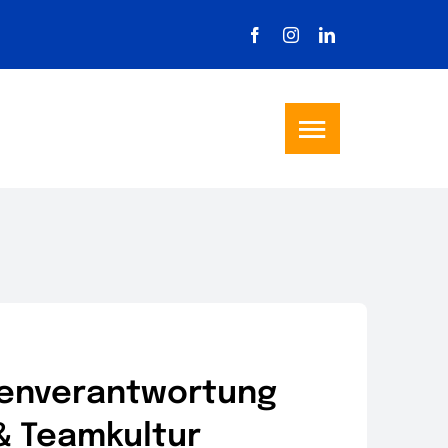
Toggle
Navigatio
igenverantwortung
& Teamkultur