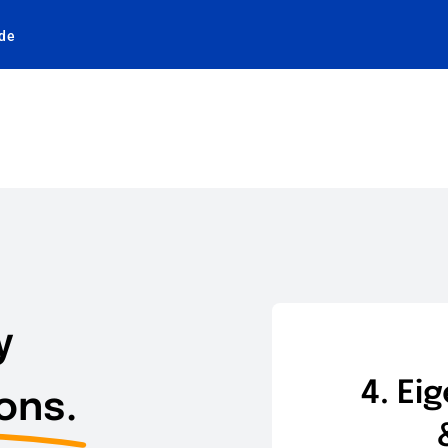
.de
Unternehmen
Dienstleistungen
Kontakt
y
Karriere / Jobs
4. E
ons.