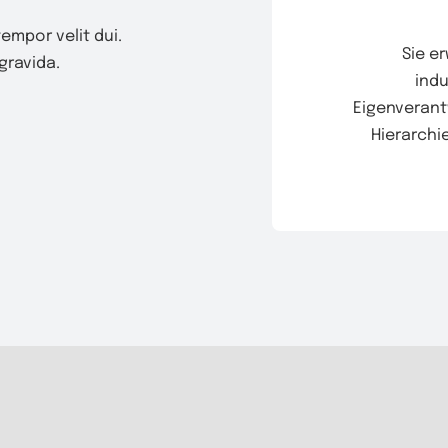
empor velit dui.
Sie e
ravida.
indu
Eigenverant
Hierarchi